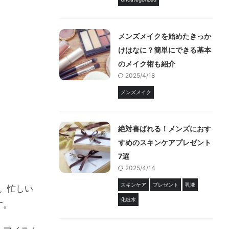
メンズメイクを始めたきっか
けはなに？簡単にできる基本
のメイク術も紹介
2025/4/18
メンズメイク
絶対喜ばれる！メンズにおす
すめのスキンケアプレゼント
7選
2025/4/14
スキンケア
プレゼント
乳液
。忙しい
化粧水
す。