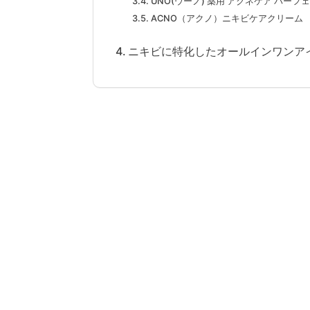
UNO(ウーノ) 薬用 アクネケア パー
ACNO（アクノ）ニキビケアクリーム
ニキビに特化したオールインワンア