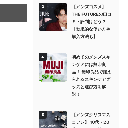
【メンズコスメ】
3
THE FUTUREの口コ
ミ・評判はどう？
【効果的な使い方や
購入方法も】
初めてのメンズスキ
4
ンケアには無印良
品！ 無印良品で揃え
られるスキンケアグ
ッズと選び方を解
説！
【メンズクリスマス
5
コフレ】 10代・20