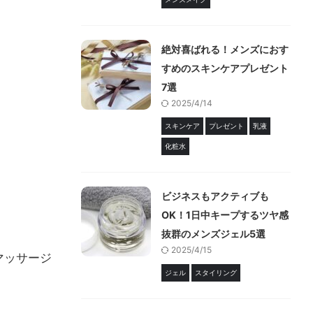
絶対喜ばれる！メンズにおす
すめのスキンケアプレゼント
7選
2025/4/14
スキンケア
プレゼント
乳液
化粧水
ビジネスもアクティブも
OK！1日中キープするツヤ感
抜群のメンズジェル5選
2025/4/15
マッサージ
ジェル
スタイリング