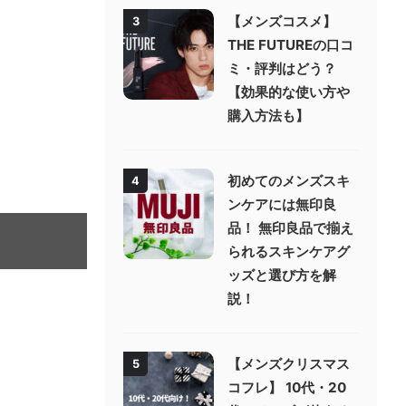
【メンズコスメ】
3
THE FUTUREの口コ
ミ・評判はどう？
【効果的な使い方や
購入方法も】
初めてのメンズスキ
4
ンケアには無印良
品！ 無印良品で揃え
られるスキンケアグ
ッズと選び方を解
説！
【メンズクリスマス
5
コフレ】 10代・20