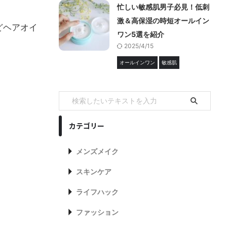
忙しい敏感肌男子必見！低刺
激＆高保湿の時短オールイン
どヘアオイ
ワン5選を紹介
2025/4/15
オールインワン
敏感肌
カテゴリー
メンズメイク
スキンケア
ライフハック
ファッション