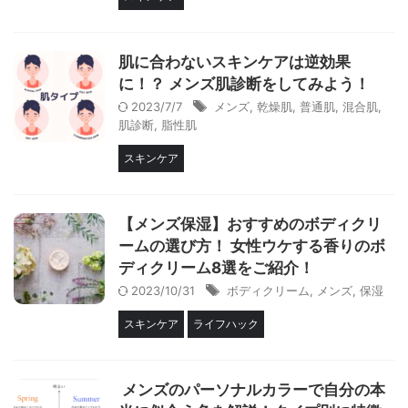
肌に合わないスキンケアは逆効果
に！？ メンズ肌診断をしてみよう！
2023/7/7
メンズ
,
乾燥肌
,
普通肌
,
混合肌
,
肌診断
,
脂性肌
スキンケア
【メンズ保湿】おすすめのボディクリ
ームの選び方！ 女性ウケする香りのボ
ディクリーム8選をご紹介！
2023/10/31
ボディクリーム
,
メンズ
,
保湿
スキンケア
ライフハック
メンズのパーソナルカラーで自分の本