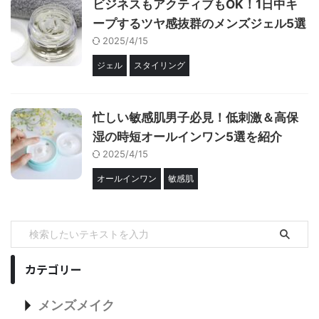
ビジネスもアクティブもOK！1日中キ
ープするツヤ感抜群のメンズジェル5選
2025/4/15
ジェル
スタイリング
忙しい敏感肌男子必見！低刺激＆高保
湿の時短オールインワン5選を紹介
2025/4/15
オールインワン
敏感肌
カテゴリー
メンズメイク