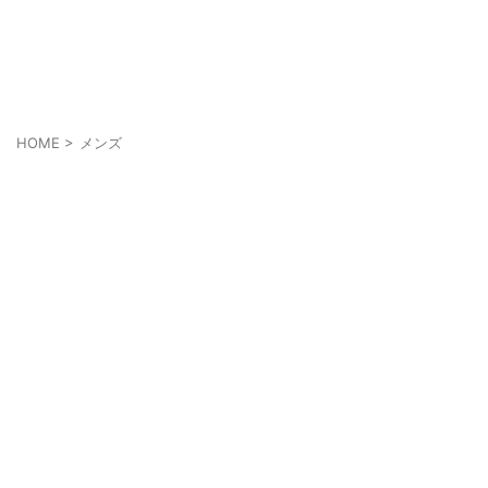
メンズにもメイクを当たり前に
cosmell(コスメル)
HOME
>
メンズ