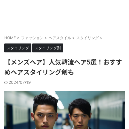
メンズにもメイクを当たり前に
cosmell(コスメル)
HOME
>
ファッション
>
ヘアスタイル
>
スタイリング
>
スタイリング
スタイリング剤
【メンズヘア】人気韓流ヘア5選！おすす
めヘアスタイリング剤も
2024/07/19