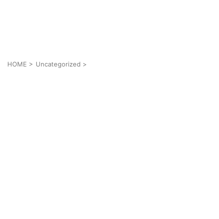
メンズにもメイクを当たり前に
cosmell(コスメル)
HOME
>
Uncategorized
>