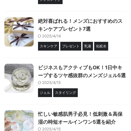
絶対喜ばれる！メンズにおすすめのス
キンケアプレゼント7選
2025/4/14
スキンケア
プレゼント
乳液
化粧水
ビジネスもアクティブもOK！1日中キ
ープするツヤ感抜群のメンズジェル5選
2025/4/15
ジェル
スタイリング
忙しい敏感肌男子必見！低刺激＆高保
湿の時短オールインワン5選を紹介
2025/4/15