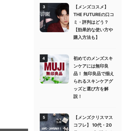
【メンズコスメ】
3
THE FUTUREの口コ
ミ・評判はどう？
【効果的な使い方や
購入方法も】
初めてのメンズスキ
4
ンケアには無印良
品！ 無印良品で揃え
られるスキンケアグ
ッズと選び方を解
説！
【メンズクリスマス
5
コフレ】 10代・20