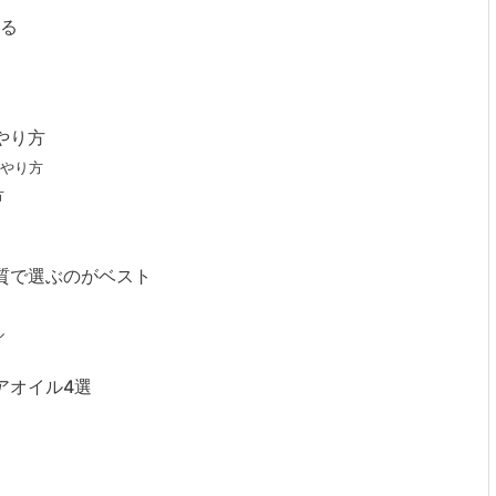
ある
やり方
やり方
方
質で選ぶのがベスト
ル
アオイル4選