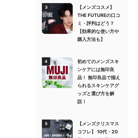
【メンズコスメ】
3
THE FUTUREの口コ
ミ・評判はどう？
【効果的な使い方や
購入方法も】
初めてのメンズスキ
4
ンケアには無印良
品！ 無印良品で揃え
られるスキンケアグ
ッズと選び方を解
説！
【メンズクリスマス
5
コフレ】 10代・20