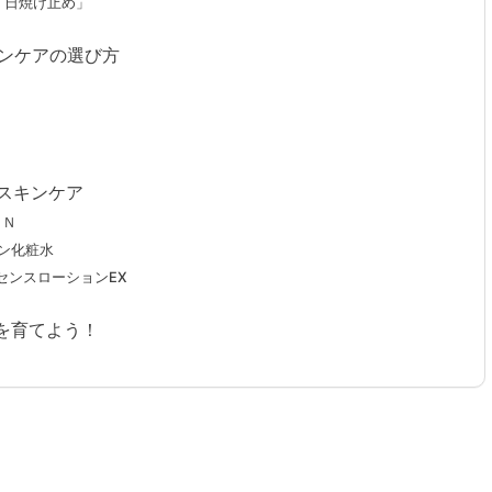
「日焼け止め」
キンケアの選び方
スキンケア
イＮ
ミン化粧水
ッセンスローションEX
を育てよう！