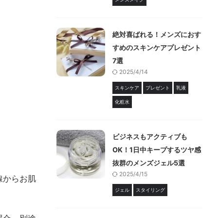
絶対喜ばれる！メンズにおす
すめのスキンケアプレゼント
7選
2025/4/14
スキンケア
プレゼント
乳液
化粧水
ビジネスもアクティブも
OK！1日中キープするツヤ感
抜群のメンズジェル5選
2025/4/15
線からお肌
ジェル
スタイリング