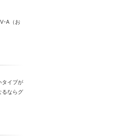
V-A（お
いタイプが
なるならグ