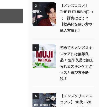
【メンズコスメ】
3
THE FUTUREの口コ
ミ・評判はどう？
【効果的な使い方や
購入方法も】
初めてのメンズスキ
4
ンケアには無印良
品！ 無印良品で揃え
られるスキンケアグ
ッズと選び方を解
説！
【メンズクリスマス
5
コフレ】 10代・20