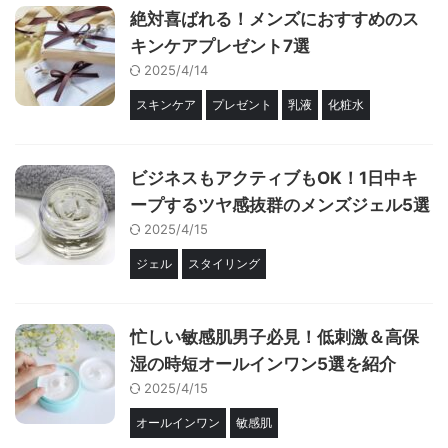
絶対喜ばれる！メンズにおすすめのス
キンケアプレゼント7選
2025/4/14
スキンケア
プレゼント
乳液
化粧水
ビジネスもアクティブもOK！1日中キ
ープするツヤ感抜群のメンズジェル5選
2025/4/15
ジェル
スタイリング
忙しい敏感肌男子必見！低刺激＆高保
湿の時短オールインワン5選を紹介
2025/4/15
オールインワン
敏感肌