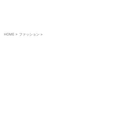
メンズにもメイクを当たり前に
cosmell(コスメル)
HOME
>
ファッション
>