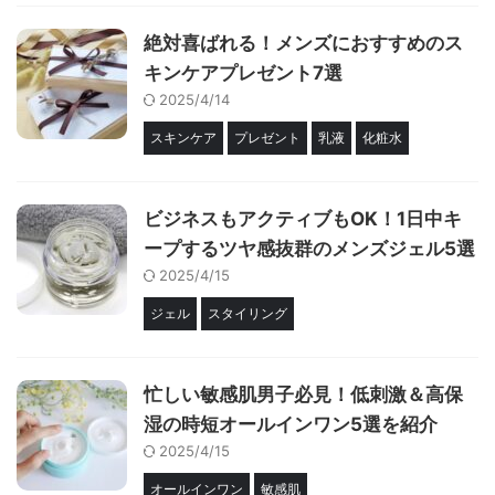
絶対喜ばれる！メンズにおすすめのス
キンケアプレゼント7選
2025/4/14
スキンケア
プレゼント
乳液
化粧水
ビジネスもアクティブもOK！1日中キ
ープするツヤ感抜群のメンズジェル5選
2025/4/15
ジェル
スタイリング
忙しい敏感肌男子必見！低刺激＆高保
湿の時短オールインワン5選を紹介
2025/4/15
オールインワン
敏感肌