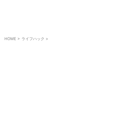
メンズにもメイクを当たり前に
cosmell(コスメル)
HOME
>
ライフハック
>